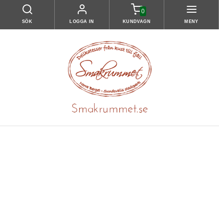
0
SÖK
LOGGA IN
KUNDVAGN
MENY