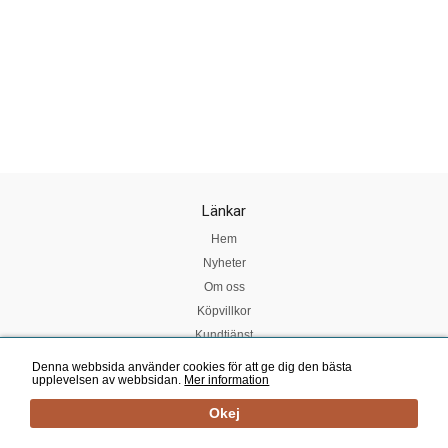
Länkar
Hem
Nyheter
Om oss
Köpvillkor
Kundtjänst
Denna webbsida använder cookies för att ge dig den bästa
upplevelsen av webbsidan.
Mer information
Mail:
smakrummet@telia.com
| Tel: 060 - 61 65 79 | E-handelslösning från
eValent Group
Okej