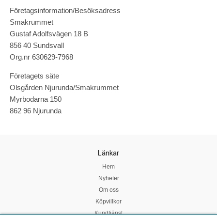
Företagsinformation/Besöksadress
Smakrummet
Gustaf Adolfsvägen 18 B
856 40 Sundsvall
Org.nr 630629-7968
Företagets säte
Olsgården Njurunda/Smakrummet
Myrbodarna 150
862 96 Njurunda
Länkar
Hem
Nyheter
Om oss
Köpvillkor
Kundtjänst