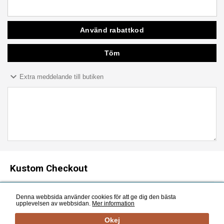
Extra meddelande till butiken
Kustom Checkout
Denna webbsida använder cookies för att ge dig den bästa
Kundvagnen är tom
upplevelsen av webbsidan.
Mer information
Okej