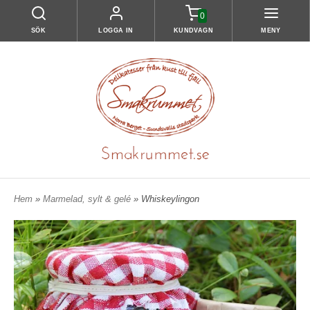
0
SÖK
LOGGA IN
KUNDVAGN
MENY
Hem
»
Marmelad, sylt & gelé
» Whiskeylingon