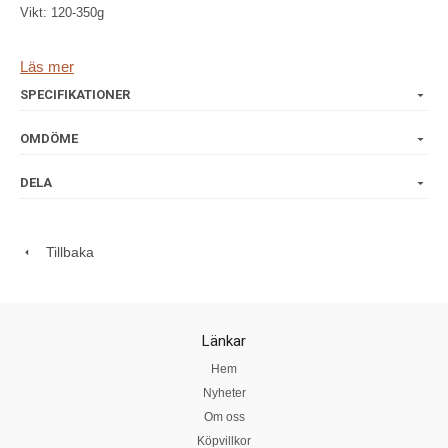
Vikt: 120-350g
Ingredienser:lingon, socker, vatten, pektin, antioxidationsmedel:
Läs mer
citronsyra, whisky, whiskyarom, kanel, vaniljarom,
SPECIFIKATIONER
konserveringsmedel: E202, E211.
OMDÖME
DELA
Tillbaka
Länkar
Hem
Nyheter
Om oss
Köpvillkor