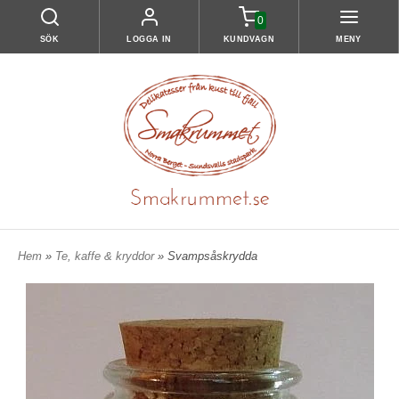
0
SÖK
LOGGA IN
KUNDVAGN
MENY
Hem
»
Te, kaffe & kryddor
» Svampsåskrydda