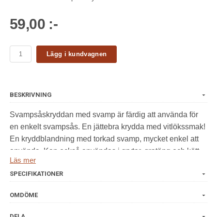
59,00 :-
Lägg i kundvagnen
BESKRIVNING
Svampsåskryddan med svamp är färdig att använda för
en enkelt svampsås. En jättebra krydda med vitlökssmak!
En kryddblandning med torkad svamp, mycket enkel att
använda. Kan också användas i grytor, gratäng och kött-
Läs mer
och köttfärsrätter. Förpackad i glasburk med naturkork och
SPECIFIKATIONER
recept finns på baksidan av burken.
Ingredienser:Salt, ostronskivling, svartpeppar, vitlök, mejram.
OMDÖME
Vikt/Volym:80 ml.
DELA