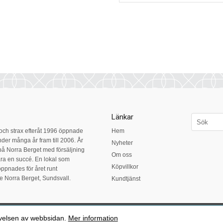
Länkar
 och strax efteråt 1996 öppnade
Hem
nder många år fram till 2006. År
Nyheter
 på Norra Berget med försäljning
Om oss
ra en succé. En lokal som
Köpvillkor
ppnades för året runt
de Norra Berget, Sundsvall.
Kundtjänst
il:
smakrummet@telia.com
| Tel: 060 - 61 65 79 | E-handelslösning från
eValent Gr
evelsen av webbsidan.
Mer information