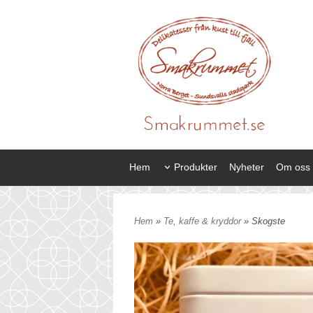
Hem
Produkter
Nyheter
Om oss
Hem
»
Te, kaffe & kryddor
» Skogste