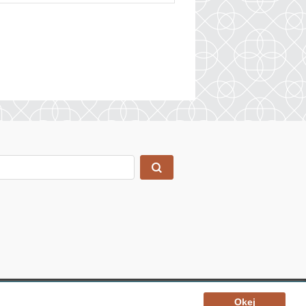
oup
Okej