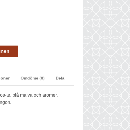
gnen
ioner
Omdöme (0)
Dela
bos-te, blå malva och aromer,
ingon.