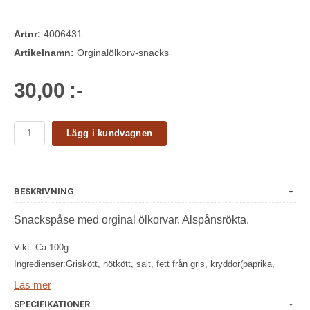
Artnr:
4006431
Artikelnamn:
Orginalölkorv-snacks
30,00 :-
Lägg i kundvagnen
BESKRIVNING
Snackspåse med orginal ölkorvar. Alspånsrökta.
Vikt: Ca 100g
Ingredienser:Griskött, nötkött, salt, fett från gris, kryddor(paprika,
peppar, vitlök, koriander), invertsocker, dextros, lök,
Läs mer
kryddextrakt(libbsticka, chili, paprika), E301, E250.
SPECIFIKATIONER