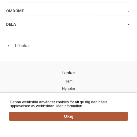
OMDÖME
DELA
Tillbaka
Länkar
Hem
Nyheter
Om oss
Denna webbsida använder cookies för att ge dig den bästa
Köpvillkor
upplevelsen av webbsidan.
Mer information
Kundtjänst
Okej
Mail:
smakrummet@telia.com
| Tel: 060 - 61 65 79 | E-handelslösning från
eValent Group