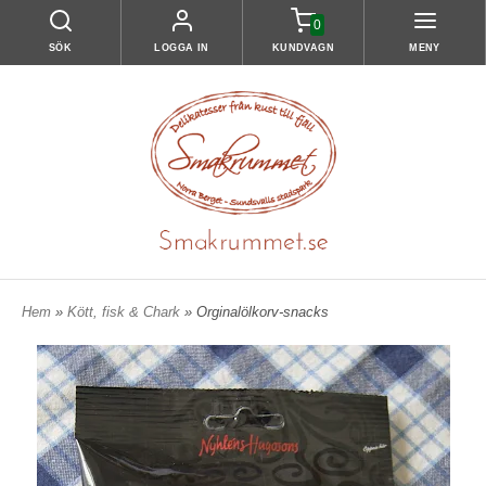
0
SÖK
LOGGA IN
KUNDVAGN
MENY
Hem
»
Kött, fisk & Chark
» Orginalölkorv-snacks