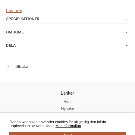
Silvermedaljör vid SM i Mathantverk 2017 i kategorin
Läs mer
"Mjuk och halvmjuk kittost"
SPECIFIKATIONER
OMDÖME
Vikt 100g-500g
DELA
Ingredienser: Pastöriserad
komjölk,
syrakultur, löpe, salt.
Fetthalt ca 40%
Tillbaka
Länkar
Hem
Nyheter
Om oss
Denna webbsida använder cookies för att ge dig den bästa
Köpvillkor
upplevelsen av webbsidan.
Mer information
Kundtjänst