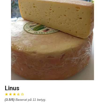
Linus
(
3.5
/5)
Baserat på
11
betyg.