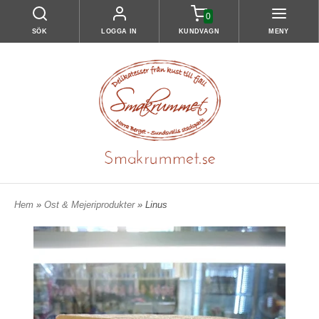
0
SÖK
LOGGA IN
KUNDVAGN
MENY
Hem
»
Ost & Mejeriprodukter
» Linus