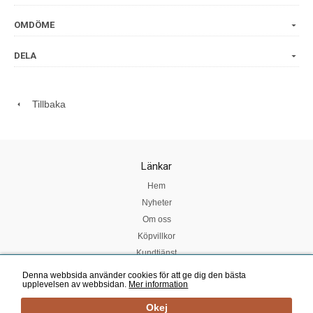
OMDÖME
DELA
Tillbaka
Länkar
Hem
Nyheter
Om oss
Köpvillkor
Kundtjänst
Denna webbsida använder cookies för att ge dig den bästa
upplevelsen av webbsidan.
Mer information
Mail:
smakrummet@telia.com
| Tel: 060 - 61 65 79 | E-handelslösning från
eValent Group
Okej