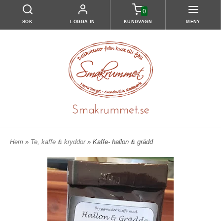
0
SÖK
LOGGA IN
KUNDVAGN
MENY
Hem
»
Te, kaffe & kryddor
» Kaffe- hallon & grädd