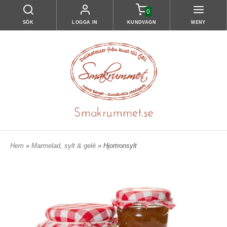
0
SÖK
LOGGA IN
KUNDVAGN
MENY
Hem
»
Marmelad, sylt & gelé
» Hjortronsylt