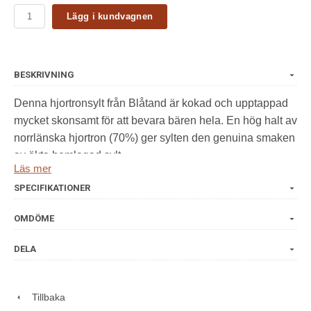
Lägg i kundvagnen
BESKRIVNING
Denna hjortronsylt från Blåtand är kokad och upptappad
mycket skonsamt för att bevara bären hela. En hög halt av
norrlänska hjortron (70%) ger sylten den genuina smaken
av äkta hemlagad sylt.
Läs mer
Vikt: 120-880g
SPECIFIKATIONER
Ingredienser: Hjortron, socker, förtjockningsmedel: Fruktpektin.
OMDÖME
Fruktmängd 70g/100g sylt. Total sockerhalt 35g/100g sylt.
Öppnad burk förvaras kallt.
DELA
Tillbaka