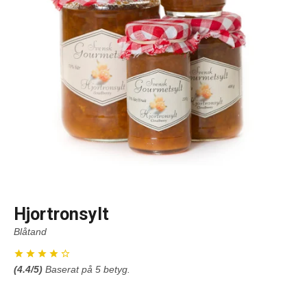
Hjortronsylt
Blåtand
(
4.4
/5)
Baserat på
5
betyg.