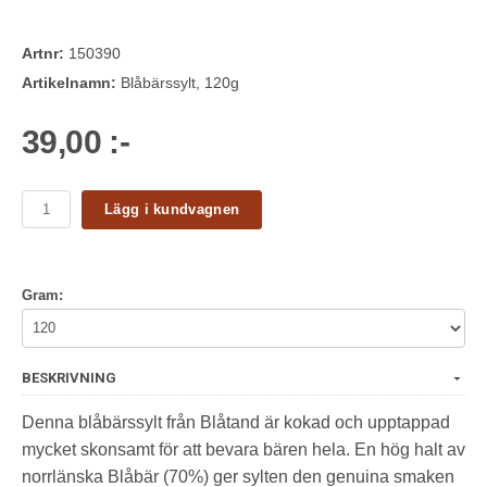
Artnr:
150390
Artikelnamn:
Blåbärssylt, 120g
39,00 :-
Lägg i kundvagnen
Gram:
BESKRIVNING
Denna blåbärssylt från Blåtand är kokad och upptappad
mycket skonsamt för att bevara bären hela. En hög halt av
norrlänska Blåbär (70%) ger sylten den genuina smaken