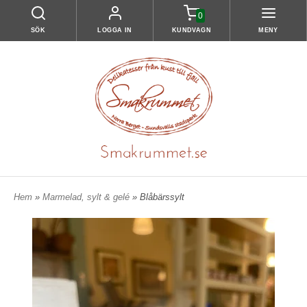
0
SÖK
LOGGA IN
KUNDVAGN
MENY
Hem
»
Marmelad, sylt & gelé
» Blåbärssylt