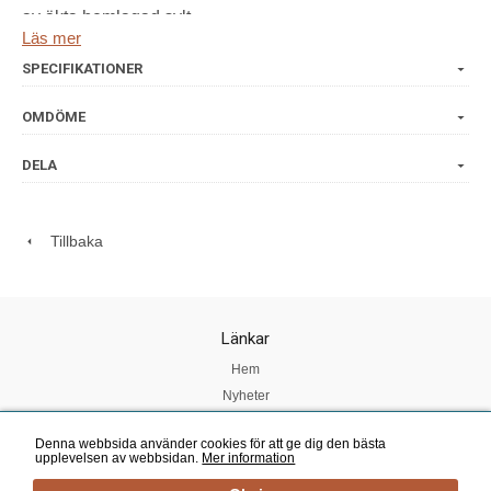
av äkta hemlagad sylt.
Läs mer
Vikt: 120-900g
SPECIFIKATIONER
Ingredienser: Blåbär, socker, förtjockningsmedel: Fruktpektin.
OMDÖME
Syra: Citronsyra. Konserveringsmedel: natriumbensoat. Fruktmängd
70g/100g sylt. Total sockerhalt 36g/100g sylt.
DELA
Öppnad burk förvaras kallt.
Tillbaka
Länkar
Hem
Nyheter
Om oss
Denna webbsida använder cookies för att ge dig den bästa
Köpvillkor
upplevelsen av webbsidan.
Mer information
Kundtjänst